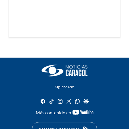
Síguenos en:
facebook
tiktok
instagram
twitter
whatsapp
google
youtube-
Más contenido en
footer