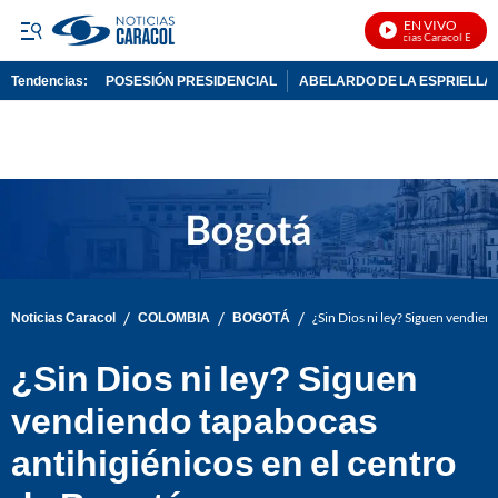
EN VIVO
Noticias Caracol En Vivo
Tendencias:
POSESIÓN PRESIDENCIAL
ABELARDO DE LA ESPRIELLA
PUBLICIDAD
/
/
/
Noticias Caracol
COLOMBIA
BOGOTÁ
¿Sin Dios ni ley? Siguen vendien
¿Sin Dios ni ley? Siguen
vendiendo tapabocas
antihigiénicos en el centro