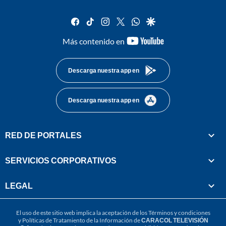
facebook
tiktok
instagram
twitter
whatsapp
google
youtube-
Más contenido en
footer
Descarga nuestra app en
Descarga nuestra app en
RED DE PORTALES
SERVICIOS CORPORATIVOS
LEGAL
El uso de este sitio web implica la aceptación de los
Términos y condiciones
y
Políticas de Tratamiento de la Información
de
CARACOL TELEVISIÓN