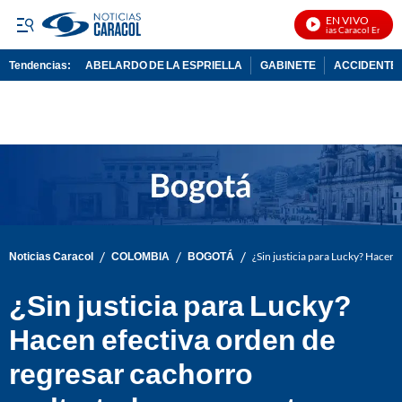
EN VIVO
Noticias Caracol En Vivo
Tendencias:
ABELARDO DE LA ESPRIELLA
GABINETE
ACCIDENTE 
PUBLICIDAD
/
/
/
Noticias Caracol
COLOMBIA
BOGOTÁ
¿Sin justicia para Lucky? Hacen
¿Sin justicia para Lucky?
Hacen efectiva orden de
regresar cachorro