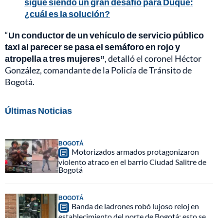
sigue siendo un gran desafío para Duque:
¿cuál es la solución?
“
Un conductor de un vehículo de servicio público
taxi al parecer se pasa el semáforo en rojo y
atropella a tres mujeres”
, detalló el coronel Héctor
González, comandante de la Policía de Tránsito de
Bogotá.
Últimas Noticias
BOGOTÁ
Motorizados armados protagonizaron
violento atraco en el barrio Ciudad Salitre de
Bogotá
BOGOTÁ
Banda de ladrones robó lujoso reloj en
establecimiento del norte de Bogotá: esto se