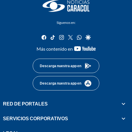
Síguenos en:
facebook
tiktok
instagram
twitter
whatsapp
google
youtube-
Más contenido en
footer
Descarga nuestra app en
Descarga nuestra app en
RED DE PORTALES
SERVICIOS CORPORATIVOS