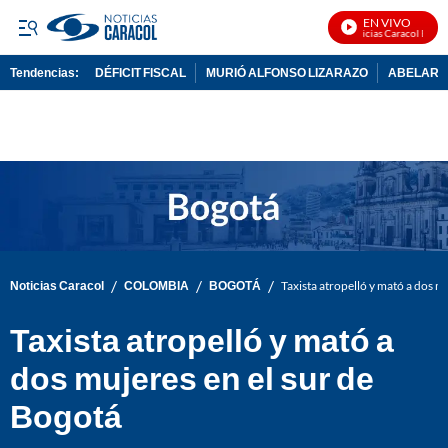
EN VIVO
Noticias Caracol En Viv
Tendencias:
DÉFICIT FISCAL
MURIÓ ALFONSO LIZARAZO
ABELARDO
PUBLICIDAD
/
/
/
Noticias Caracol
COLOMBIA
BOGOTÁ
Taxista atropelló y mató a dos m
Taxista atropelló y mató a
dos mujeres en el sur de
Bogotá