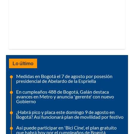
Lo último
Medidas en Bogotá el 7 de agosto por posesión
presidencial de Abelardo de la Espriella
En cumpleaños 488 de Bogotá, Galán destaca
avances en Metro y anuncia 'gerente' con nuevo
Gobierno
¿Habrá pico y placa este domingo 9 de agosto en
Bogotá? Así funcionará plan de movilidad por festivo
Así puede participar en 'Bici Cine', el plan gratuito
que habrá hoy por el cumpleaños de Bogotá