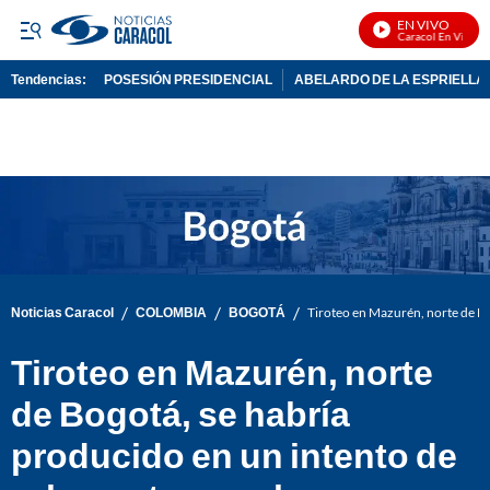
EN VIVO
Noticias Caracol En Vivo
Tendencias:
POSESIÓN PRESIDENCIAL
ABELARDO DE LA ESPRIELLA
PUBLICIDAD
/
/
/
Noticias Caracol
COLOMBIA
BOGOTÁ
Tiroteo en Mazurén, norte de Bo
Tiroteo en Mazurén, norte
de Bogotá, se habría
producido en un intento de