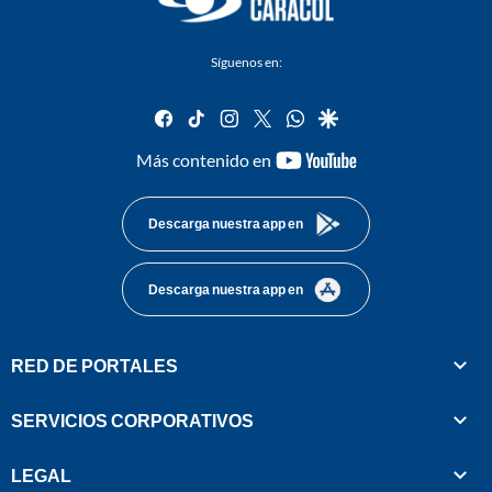
Síguenos en:
facebook
tiktok
instagram
twitter
whatsapp
google
youtube-
Más contenido en
footer
Descarga nuestra app en
Descarga nuestra app en
RED DE PORTALES
SERVICIOS CORPORATIVOS
LEGAL