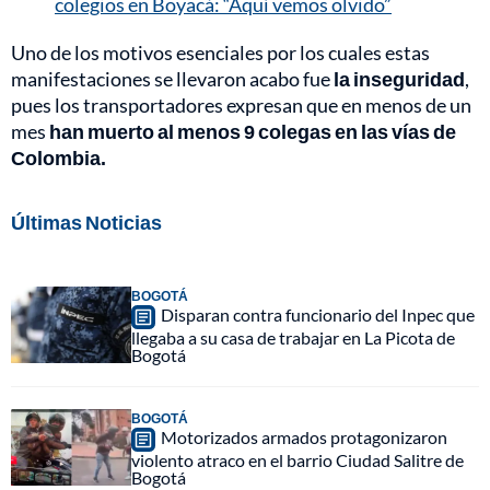
colegios en Boyacá: “Aquí vemos olvido”
Uno de los motivos esenciales por los cuales estas
manifestaciones se llevaron acabo fue
la inseguridad
,
pues los transportadores expresan que en menos de un
mes
han muerto al menos 9 colegas en las vías de
Colombia.
Últimas Noticias
BOGOTÁ
Disparan contra funcionario del Inpec que
llegaba a su casa de trabajar en La Picota de
Bogotá
BOGOTÁ
Motorizados armados protagonizaron
violento atraco en el barrio Ciudad Salitre de
Bogotá