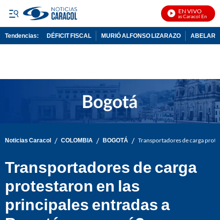
EN VIVO
Noticias Caracol En Vivo
Tendencias:
DÉFICIT FISCAL
MURIÓ ALFONSO LIZARAZO
ABELARDO
PUBLICIDAD
/
/
/
Noticias Caracol
COLOMBIA
BOGOTÁ
Transportadores de carga protes
Transportadores de carga
protestaron en las
principales entradas a