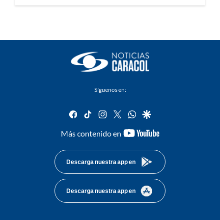
Síguenos en:
facebook
tiktok
instagram
twitter
whatsapp
google
youtube-
Más contenido en
footer
Descarga nuestra app en
Descarga nuestra app en