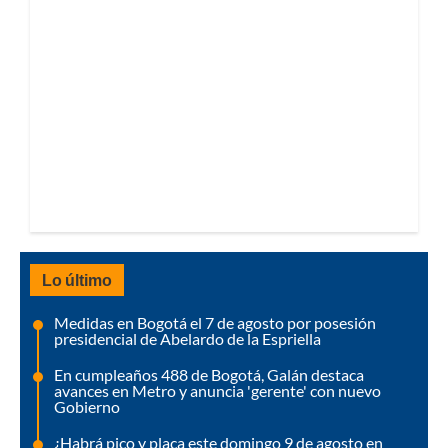
Lo último
Medidas en Bogotá el 7 de agosto por posesión
presidencial de Abelardo de la Espriella
En cumpleaños 488 de Bogotá, Galán destaca
avances en Metro y anuncia 'gerente' con nuevo
Gobierno
¿Habrá pico y placa este domingo 9 de agosto en