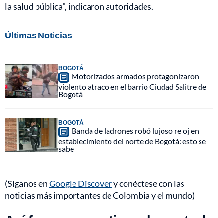
la salud pública", indicaron autoridades.
Últimas Noticias
BOGOTÁ
Motorizados armados protagonizaron
violento atraco en el barrio Ciudad Salitre de
Bogotá
BOGOTÁ
Banda de ladrones robó lujoso reloj en
establecimiento del norte de Bogotá: esto se
sabe
(Síganos en
Google Discover
y conéctese con las
noticias más importantes de Colombia y el mundo)