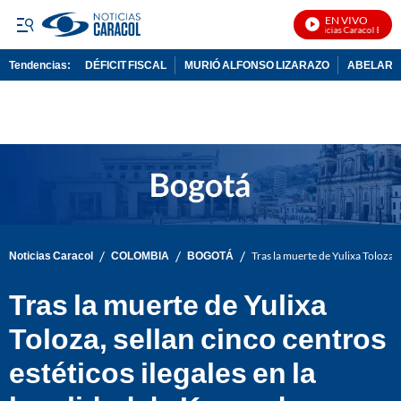
EN VIVO
Noticias Caracol En Vivo
Tendencias:
DÉFICIT FISCAL
MURIÓ ALFONSO LIZARAZO
ABELARDO
PUBLICIDAD
/
/
/
Noticias Caracol
COLOMBIA
BOGOTÁ
Tras la muerte de Yulixa Toloza, 
Tras la muerte de Yulixa
Toloza, sellan cinco centros
estéticos ilegales en la