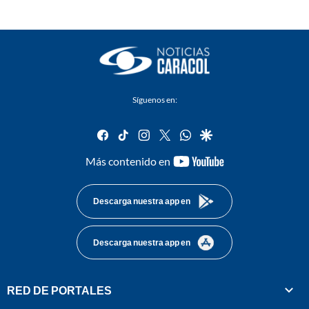
Síguenos en:
facebook
tiktok
instagram
twitter
whatsapp
google
youtube-
Más contenido en
footer
Descarga nuestra app en
Descarga nuestra app en
RED DE PORTALES