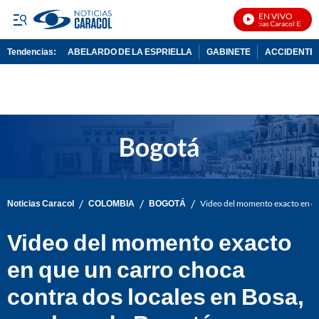
EN VIVO
Noticias Caracol En Vivo
Tendencias:
ABELARDO DE LA ESPRIELLA
GABINETE
ACCIDENTE 
PUBLICIDAD
/
/
/
Noticias Caracol
COLOMBIA
BOGOTÁ
Video del momento exacto en que
Video del momento exacto
en que un carro choca
contra dos locales en Bosa,