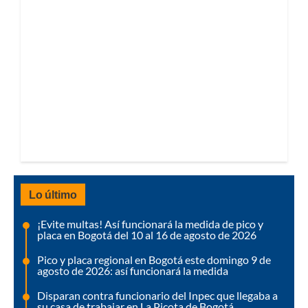
Lo último
¡Evite multas! Así funcionará la medida de pico y
placa en Bogotá del 10 al 16 de agosto de 2026
Pico y placa regional en Bogotá este domingo 9 de
agosto de 2026: así funcionará la medida
Disparan contra funcionario del Inpec que llegaba a
su casa de trabajar en La Picota de Bogotá