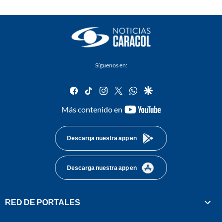
Síguenos en:
facebook
tiktok
instagram
twitter
whatsapp
google
youtube-
Más contenido en
footer
Descarga nuestra app en
Descarga nuestra app en
RED DE PORTALES