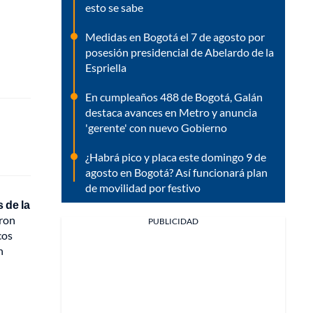
esto se sabe
Medidas en Bogotá el 7 de agosto por
posesión presidencial de Abelardo de la
Espriella
En cumpleaños 488 de Bogotá, Galán
destaca avances en Metro y anuncia
'gerente' con nuevo Gobierno
¿Habrá pico y placa este domingo 9 de
agosto en Bogotá? Así funcionará plan
de movilidad por festivo
 de la
aron
PUBLICIDAD
cos
n