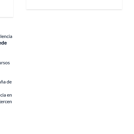
lencia
ede
ursos
aña de
cia en
jercen