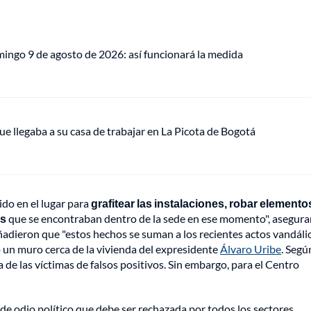
mingo 9 de agosto de 2026: así funcionará la medida
ue llegaba a su casa de trabajar en La Picota de Bogotá
do en el lugar para
grafitear las instalaciones, robar elementos
as
que se encontraban dentro de la sede en ese momento", asegur
adieron que "estos hechos se suman a los recientes actos vandáli
 un muro cerca de la vivienda del expresidente
Álvaro Uribe
. Segú
a de las víctimas de falsos positivos. Sin embargo, para el Centro
de odio político que debe ser rechazada por todos los sectores