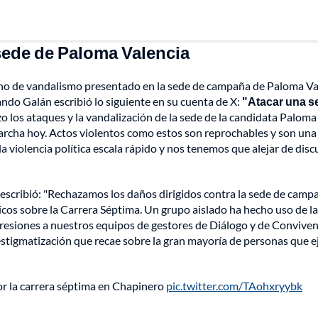
sede de Paloma Valencia
cho de vandalismo presentado en la sede de campaña de Paloma Va
ando Galán escribió lo siguiente en su cuenta de X:
"Atacar una s
 los ataques y la vandalización de la sede de la candidata Paloma
archa hoy. Actos violentos como estos son reprochables y son una
 violencia política escala rápido y nos tenemos que alejar de disc
 escribió: "Rechazamos los daños dirigidos contra la sede de camp
cos sobre la Carrera Séptima. Un grupo aislado ha hecho uso de la
agresiones a nuestros equipos de gestores de Diálogo y de Conviven
 estigmatización que recae sobre la gran mayoría de personas que e
or la carrera séptima en Chapinero
pic.twitter.com/TAohxryybk