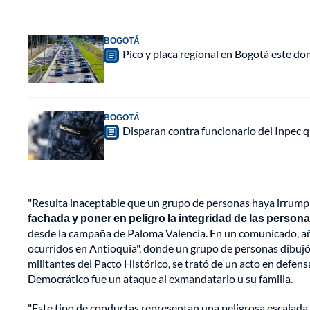
BOGOTÁ
Pico y placa regional en Bogotá este do
BOGOTÁ
Disparan contra funcionario del Inpec q
"Resulta inaceptable que un grupo de personas haya irrumpi
fachada y poner en peligro la integridad de las person
desde la campaña de Paloma Valencia. En un comunicado, añ
ocurridos en Antioquia", donde un grupo de personas dibujó
militantes del Pacto Histórico, se trató de un acto en defens
Democrático fue un ataque al exmandatario u su familia.
"Este tipo de conductas representan una peligrosa escalada 