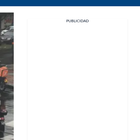
PUBLICIDAD
Facebook
X
Whatsapp
Copiar enlace
Telegram
LinkedIn