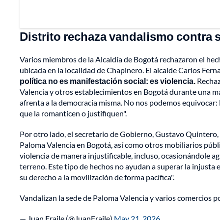
Distrito rechaza vandalismo contra 
Varios miembros de la Alcaldía de Bogotá rechazaron el he
ubicada en la localidad de Chapinero. El alcalde Carlos Fern
política no es manifestación social: es violencia.
Rechazo
Valencia y otros establecimientos en Bogotá durante una m
afrenta a la democracia misma. No nos podemos equivocar: la
que la romanticen o justifiquen".
Por otro lado, el secretario de Gobierno, Gustavo Quintero,
Paloma Valencia en Bogotá, así como otros mobiliarios públi
violencia de manera injustificable, incluso, ocasionándole 
terreno. Este tipo de hechos no ayudan a superar la injusta
su derecho a la movilización de forma pacífica".
Vandalizan la sede de Paloma Valencia y varios comercios p
— Juan Fraile (@JuanFraile)
May 21, 2026