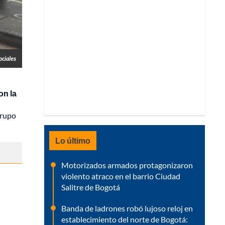
ociales
n la
grupo
Lo último
Motorizados armados protagonizaron
violento atraco en el barrio Ciudad
Salitre de Bogotá
Banda de ladrones robó lujoso reloj en
establecimiento del norte de Bogotá: