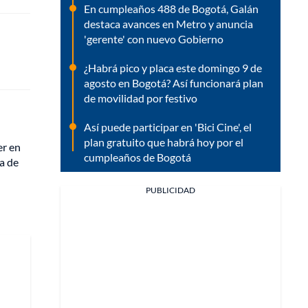
En cumpleaños 488 de Bogotá, Galán
destaca avances en Metro y anuncia
'gerente' con nuevo Gobierno
¿Habrá pico y placa este domingo 9 de
agosto en Bogotá? Así funcionará plan
de movilidad por festivo
Así puede participar en 'Bici Cine', el
plan gratuito que habrá hoy por el
er en
cumpleaños de Bogotá
a de
PUBLICIDAD