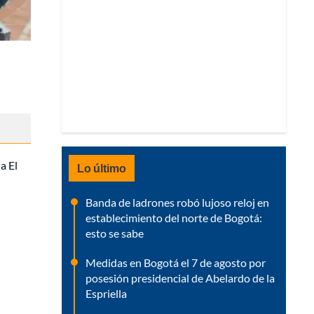
a El
Lo último
Banda de ladrones robó lujoso reloj en
establecimiento del norte de Bogotá:
esto se sabe
Medidas en Bogotá el 7 de agosto por
posesión presidencial de Abelardo de la
Espriella