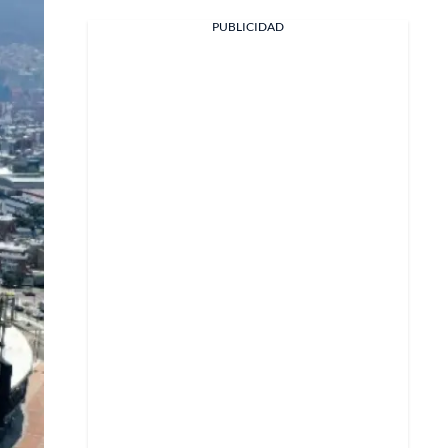
PUBLICIDAD
Facebook
X
Whatsapp
Copiar enlace
Telegram
LinkedIn