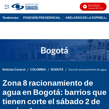
EN VIVO
Noticias Caracol En Vivo
Tendencias:
POSESIÓN PRESIDENCIAL
ABELARDO DE LA ESPRIELLA
PUBLICIDAD
/
/
/
Noticias Caracol
COLOMBIA
BOGOTÁ
Zona 8 racionamiento de agua en
Zona 8 racionamiento de
agua en Bogotá: barrios que
tienen corte el sábado 2 de