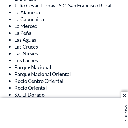
Julio Cesar Turbay - S.C. San Francisco Rural
La Alameda
La Capuchina
La Merced
La Peña
Las Aguas
Las Cruces
Las Nieves
Los Laches
Parque Nacional
Parque Nacional Oriental
Rocío Centro Oriental
Rocío Oriental
S.C El Dorado
cl
S.C. Parque Nacional Oriental
PUBLICIDAD
Samper
San Diego
San Dionisio