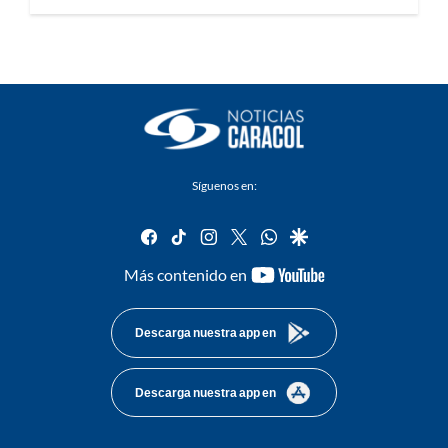
Síguenos en:
facebook
tiktok
instagram
twitter
whatsapp
google
youtube-
Más contenido en
footer
Descarga nuestra app en
Descarga nuestra app en