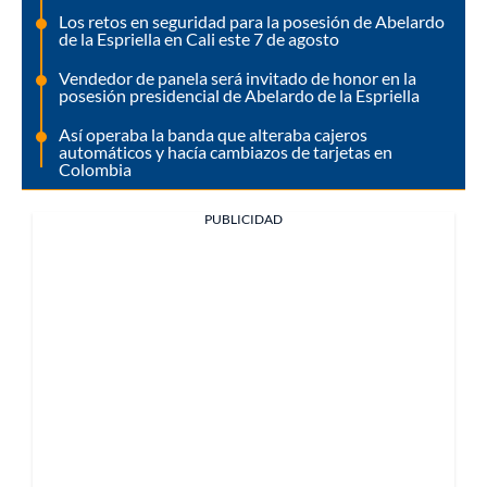
Los retos en seguridad para la posesión de Abelardo
de la Espriella en Cali este 7 de agosto
Vendedor de panela será invitado de honor en la
posesión presidencial de Abelardo de la Espriella
Así operaba la banda que alteraba cajeros
automáticos y hacía cambiazos de tarjetas en
Colombia
PUBLICIDAD