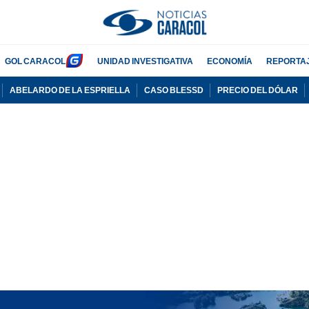
GOL CARACOL
UNIDAD INVESTIGATIVA
ECONOMÍA
REPORTA
ABELARDO DE LA ESPRIELLA
CASO BLESSD
PRECIO DEL DÓLAR
PUBLICIDAD