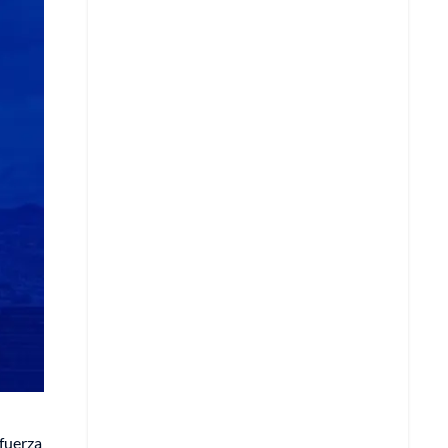
Copiar enlace
Telegram
LinkedIn
fuerza