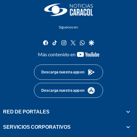
Síguenos en:
facebook
tiktok
instagram
twitter
whatsapp
google
youtube-
Más contenido en
footer
Descarga nuestra app en
Descarga nuestra app en
RED DE PORTALES
SERVICIOS CORPORATIVOS