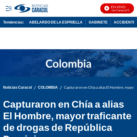
EN VIVO
Noticias Caracol En Vivo
Tendencias:
ABELARDO DE LA ESPRIELLA
GABINETE
ACCIDENTE 
PUBLICIDAD
/
/
Noticias Caracol
COLOMBIA
Capturaron en Chía a alias El Hombre, mayor 
Capturaron en Chía a alias
El Hombre, mayor traficante
de drogas de República