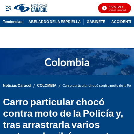
EN VIVO
Noticias Caracol En Viv
Tendencias:
ABELARDO DE LA ESPRIELLA
GABINETE
ACCIDENTE 
PUBLICIDAD
/
/
Noticias Caracol
COLOMBIA
Carro particular chocó contra moto de la Policí
Carro particular chocó
contra moto de la Policía y,
tras arrastrarla varios