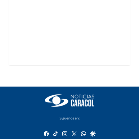
Síguenos en:
facebook
tiktok
instagram
twitter
whatsapp
google