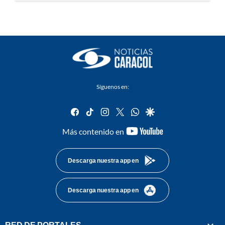
Síguenos en:
facebook
tiktok
instagram
twitter
whatsapp
google
youtube-
Más contenido en
footer
Descarga nuestra app en
Descarga nuestra app en
RED DE PORTALES