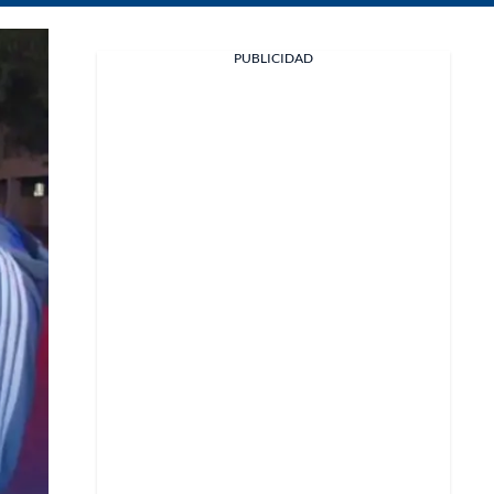
Facebook
PUBLICIDAD
X
Whatsapp
Copiar enlace
Telegram
LinkedIn