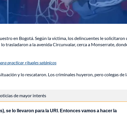
estro en Bogotá. Según la víctima, los delincuentes le solicitaron
lo trasladaron a la avenida Circunvalar, cerca a Monserrate, dond
ara practicar rituales satánicos
tuación y lo rescataron. Los criminales huyeron, pero colegas de l
 noticias de mayor interés
), se lo llevaron para la URI. Entonces vamos a hacer la