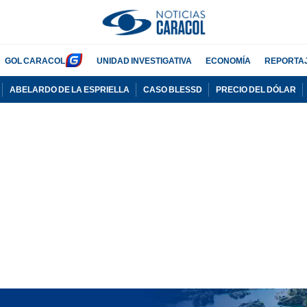
GOL CARACOL
UNIDAD INVESTIGATIVA
ECONOMÍA
REPORTA
ABELARDO DE LA ESPRIELLA
CASO BLESSD
PRECIO DEL DÓLAR
PUBLICIDAD