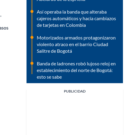
Así operaba la banda que alteraba
,
cajeros automáticos y hacía cambiazos
de tarjetas en Colombia
casos
Motorizados armados protagonizaron
violento atraco en el barrio Ciudad
Salitre de Bogotá
Banda de ladrones robó lujoso reloj en
establecimiento del norte de Bogotá:
esto se sabe
PUBLICIDAD