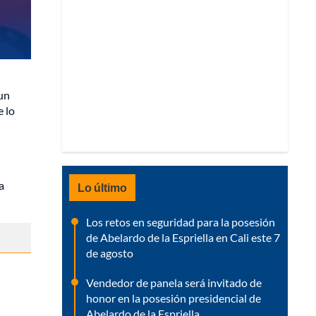
 un
e lo
a
Lo último
Los retos en seguridad para la posesión
de Abelardo de la Espriella en Cali este 7
de agosto
Vendedor de panela será invitado de
honor en la posesión presidencial de
Abelardo de la Espriella