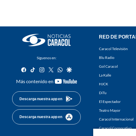
RED DE PORTA
Caracol Televisión
Blu Radio
Síguenos en:
Gol Caracol
facebook
tiktok
instagram
twitter
whatsapp
google
La Kalle
youtube-
Más contenido en
HJCK
footer
DiTu
Descarga nuestra app en
El Espectador
Teatro Mayor
Descarga nuestra app en
Caracol Internacional
Caracol Corporativo