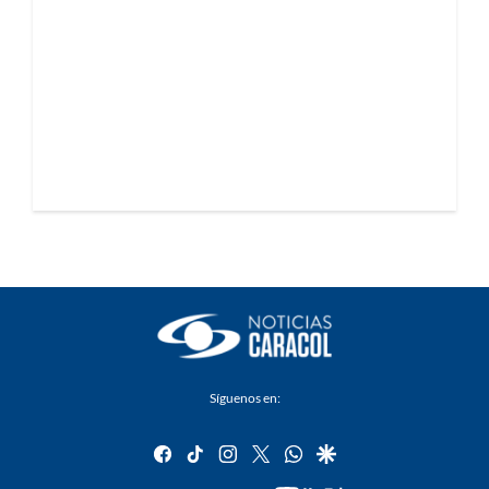
Síguenos en:
facebook
tiktok
instagram
twitter
whatsapp
google