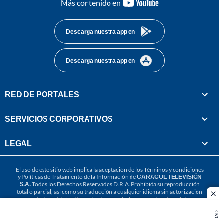
youtube-
Más contenido en
footer
Descarga nuestra app en
Descarga nuestra app en
RED DE PORTALES
SERVICIOS CORPORATIVOS
LEGAL
El uso de este sitio web implica la aceptación de los
Términos y condiciones
y
Políticas de Tratamiento de la Información
de
CARACOL TELEVISIÓN
S.A.
Todos los Derechos Reservados D.R.A. Prohibida su reproducción
total o parcial, así como su traducción a cualquier idioma sin autorización
cl
escrita de su titular. Reproduction in whole or in part, or translation
without written permission is prohibited. All rights reserved 2025.