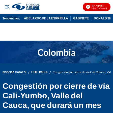
EN VIVO
Noticias Caracol En Viv
Tendencias:
ABELARDO DE LA ESPRIELLA
GABINETE
DONALD TR
PUBLICIDAD
/
/
Noticias Caracol
COLOMBIA
Congestión por cierre de vía Cali-Yumbo, Vall
Congestión por cierre de vía
Cali-Yumbo, Valle del
Cauca, que durará un mes