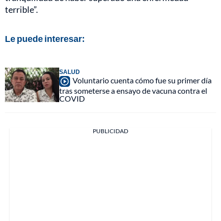
terrible”.
Le puede interesar:
SALUD
Voluntario cuenta cómo fue su primer día
tras someterse a ensayo de vacuna contra el
COVID
PUBLICIDAD