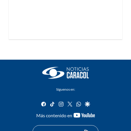
Síguenos en:
facebook
tiktok
instagram
twitter
whatsapp
google
youtube-
Más contenido en
footer