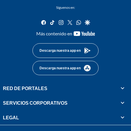
Síguenos en:
facebook
tiktok
instagram
twitter
whatsapp
google
youtube-
Más contenido en
footer
Descarga nuestra app en
Descarga nuestra app en
RED DE PORTALES
SERVICIOS CORPORATIVOS
LEGAL