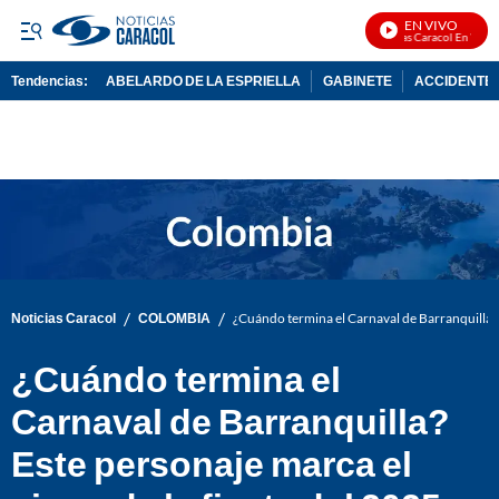
EN VIVO
Noticias Caracol En Vivo
Tendencias:
ABELARDO DE LA ESPRIELLA
GABINETE
ACCIDENTE 
PUBLICIDAD
/
/
Noticias Caracol
COLOMBIA
¿Cuándo termina el Carnaval de Barranquilla? E
¿Cuándo termina el
Carnaval de Barranquilla?
Este personaje marca el