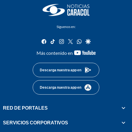
Síguenos en:
facebook
tiktok
instagram
twitter
whatsapp
google
youtube-
Más contenido en
footer
Descarga nuestra app en
Descarga nuestra app en
RED DE PORTALES
SERVICIOS CORPORATIVOS