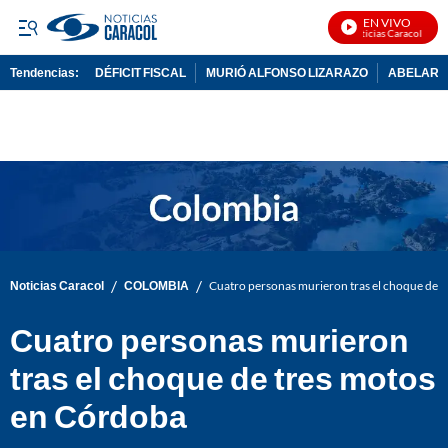
EN VIVO
Noticias Caracol En Vi
Tendencias:
DÉFICIT FISCAL
MURIÓ ALFONSO LIZARAZO
ABELARDO
PUBLICIDAD
/
/
Noticias Caracol
COLOMBIA
Cuatro personas murieron tras el choque de 
Cuatro personas murieron
tras el choque de tres motos
en Córdoba