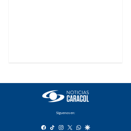
Síguenos en:
facebook
tiktok
instagram
twitter
whatsapp
google