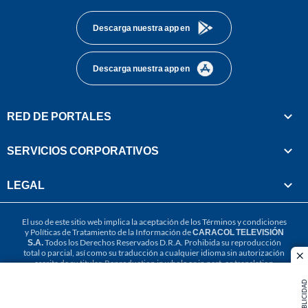
Descarga nuestra app en
Descarga nuestra app en
RED DE PORTALES
SERVICIOS CORPORATIVOS
LEGAL
El uso de este sitio web implica la aceptación de los
Términos y condiciones
y
Políticas de Tratamiento de la Información
de
CARACOL TELEVISIÓN
S.A.
Todos los Derechos Reservados D.R.A. Prohibida su reproducción
total o parcial, así como su traducción a cualquier idioma sin autorización
cl
escrita de su titular. Reproduction in whole or in part, or translation
without written permission is prohibited. All rights reserved 2025.
PUBLICIDAD
MIEMBRO DE: