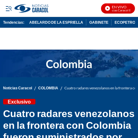
EN VIVO
Noticias Caracol En Vivo
Tendencias:
ABELARDO DE LA ESPRIELLA
GABINETE
ECOPETROL
PUBLICIDAD
/
/
Noticias Caracol
COLOMBIA
Cuatro radares venezolanos en la frontera co
Exclusivo
Cuatro radares venezolanos
en la frontera con Colombia
fueron suministrados por