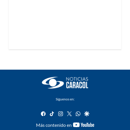
Síguenos en:
facebook
tiktok
instagram
twitter
whatsapp
google
youtube-
Más contenido en
footer