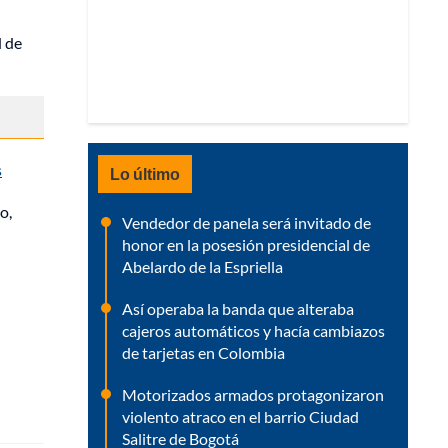
d de
s
Lo último
o,
Vendedor de panela será invitado de
honor en la posesión presidencial de
Abelardo de la Espriella
Así operaba la banda que alteraba
cajeros automáticos y hacía cambiazos
de tarjetas en Colombia
Motorizados armados protagonizaron
violento atraco en el barrio Ciudad
Salitre de Bogotá