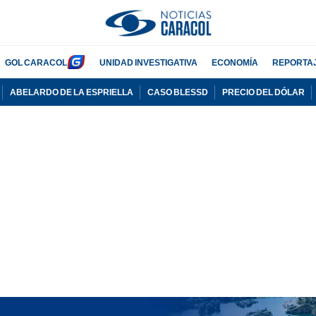
GOL CARACOL
UNIDAD INVESTIGATIVA
ECONOMÍA
REPORTA
ABELARDO DE LA ESPRIELLA
CASO BLESSD
PRECIO DEL DÓLAR
PUBLICIDAD