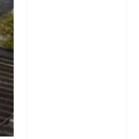
X
Whatsapp
Copiar enlace
Telegram
LinkedIn