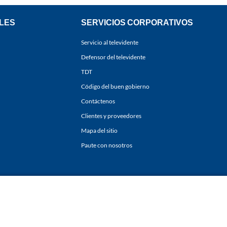
LES
SERVICIOS CORPORATIVOS
Servicio al televidente
Defensor del televidente
TDT
Código del buen gobierno
Contáctenos
Clientes y proveedores
Mapa del sitio
Paute con nosotros
ones
y
Políticas de Tratamiento de la Información
de
CARACOL TELEVISIÓN S.A.
Todo
sí como su traducción a cualquier idioma sin autorización escrita de su titular. Repro