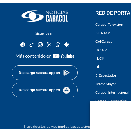
RED DE PORTA
Caracol Televisión
Blu Radio
Síguenos en:
Gol Caracol
facebook
tiktok
instagram
twitter
whatsapp
google
La Kalle
youtube-
Más contenido en
HJCK
footer
DiTu
Descarga nuestra app en
El Espectador
Teatro Mayor
Descarga nuestra app en
Caracol Internacional
Caracol Corporativo
Caracol Next
El uso de este sitio web implica la aceptación de los
Términos y condici
Derechos Reservados D.R.A. Prohibida su reproducción total o parcial, a