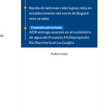
Banda de ladrones robó lujoso reloj en
establecimiento del norte de Bogotá:
esto se sabe
Contenido patrocinado
ADR entrega avances en el suministro
ia.
de agua del Proyecto Multipropósito
Río Ranchería en La Guajira
PUBLICIDAD