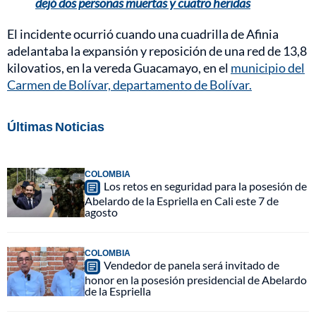
dejó dos personas muertas y cuatro heridas
El incidente ocurrió cuando una cuadrilla de Afinia
adelantaba la expansión y reposición de una red de 13,8
kilovatios, en la vereda Guacamayo, en el
municipio del
Carmen de Bolívar, departamento de Bolívar.
Últimas Noticias
COLOMBIA
Los retos en seguridad para la posesión de
Abelardo de la Espriella en Cali este 7 de
agosto
COLOMBIA
Vendedor de panela será invitado de
honor en la posesión presidencial de Abelardo
de la Espriella