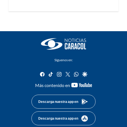
Síguenos en:
facebook
tiktok
instagram
twitter
whatsapp
google
youtube-
Más contenido en
footer
Descarga nuestra app en
Descarga nuestra app en