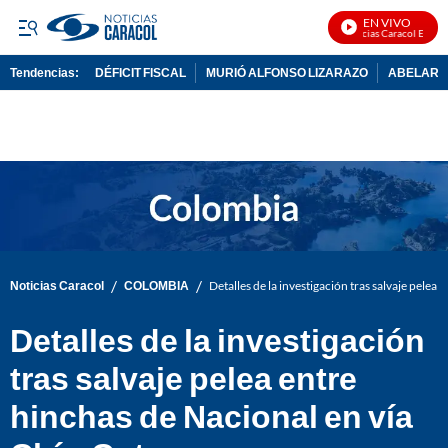
EN VIVO
Noticias Caracol En Vivo
Tendencias:
DÉFICIT FISCAL
MURIÓ ALFONSO LIZARAZO
ABELARDO
PUBLICIDAD
/
/
Noticias Caracol
COLOMBIA
Detalles de la investigación tras salvaje pelea
Detalles de la investigación
tras salvaje pelea entre
hinchas de Nacional en vía