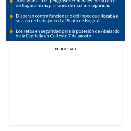
Trasladan a 103 “peligrosos criminales” de la cárcel
de Itagüí a otras prisiones de máxima seguridad
Disparan contra funcionario del Inpec que llegaba a
su casa de trabajar en La Picota de Bogotá
Los retos en seguridad para la posesión de Abelardo
de la Espriella en Cali este 7 de agosto
PUBLICIDAD