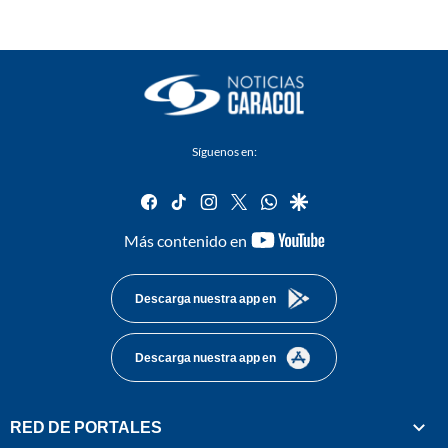
Síguenos en:
facebook
tiktok
instagram
twitter
whatsapp
google
youtube-
Más contenido en
footer
Descarga nuestra app en
Descarga nuestra app en
RED DE PORTALES