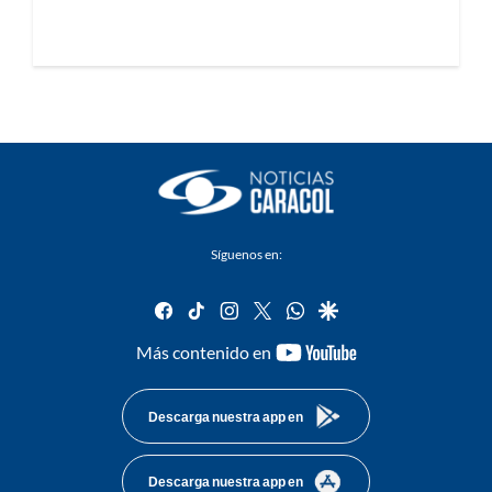
Síguenos en:
facebook
tiktok
instagram
twitter
whatsapp
google
youtube-
Más contenido en
footer
Descarga nuestra app en
Descarga nuestra app en