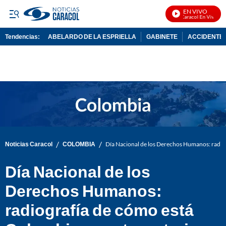
EN VIVO
Noticias Caracol En Vivo
Tendencias:
ABELARDO DE LA ESPRIELLA
GABINETE
ACCIDENTE 
PUBLICIDAD
/
/
Noticias Caracol
COLOMBIA
Día Nacional de los Derechos Humanos: radiog
Día Nacional de los
Derechos Humanos:
radiografía de cómo está