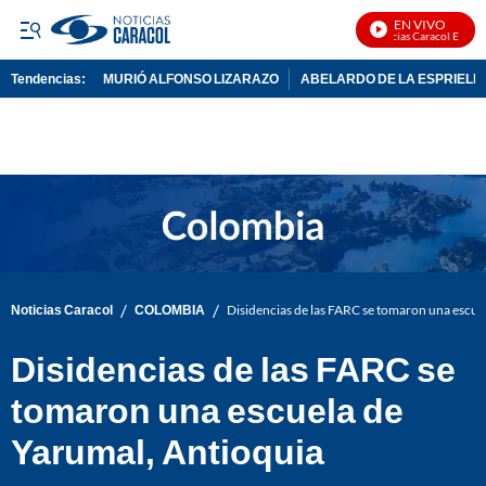
EN VIVO
Noticias Caracol En Vivo
Tendencias:
MURIÓ ALFONSO LIZARAZO
ABELARDO DE LA ESPRIELL
PUBLICIDAD
/
/
Noticias Caracol
COLOMBIA
Disidencias de las FARC se tomaron una escue
Disidencias de las FARC se
tomaron una escuela de
Yarumal, Antioquia