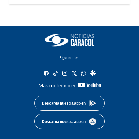
Síguenos en:
facebook
tiktok
instagram
twitter
whatsapp
google
youtube-
Más contenido en
footer
Descarga nuestra app en
Descarga nuestra app en