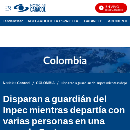
EN VIVO
Noticias Caracol En Viv
Tendencias:
ABELARDO DE LA ESPRIELLA
GABINETE
ACCIDENTE 
PUBLICIDAD
/
/
Noticias Caracol
COLOMBIA
Disparan a guardián del Inpec mientras depart
Disparan a guardián del
Inpec mientras departía con
varias personas en una