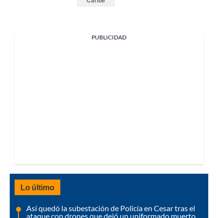
Caribe
PUBLICIDAD
Lo último
Así quedó la subestación de Policía en Cesar tras el
ataque con drones que dejó un uniformado muerto