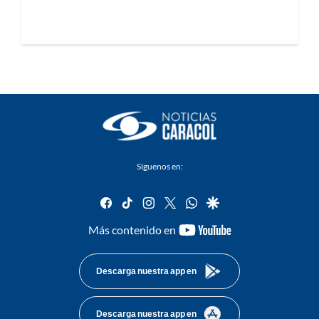
Síguenos en:
facebook
tiktok
instagram
twitter
whatsapp
google
youtube-
Más contenido en
footer
Descarga nuestra app en
Descarga nuestra app en