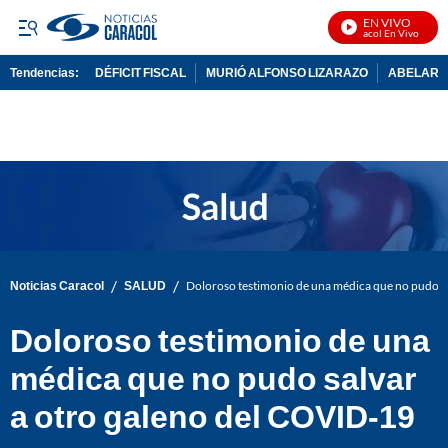
EN VIVO
Noticias Caracol En Vivo
Tendencias:
DÉFICIT FISCAL
MURIÓ ALFONSO LIZARAZO
ABELARDO
PUBLICIDAD
/
/
Noticias Caracol
SALUD
Doloroso testimonio de una médica que no pudo s
Doloroso testimonio de una
médica que no pudo salvar
a otro galeno del COVID-19