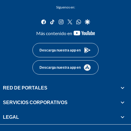
Síguenos en:
facebook
tiktok
instagram
twitter
whatsapp
google
youtube-
Más contenido en
footer
Descarga nuestra app en
Descarga nuestra app en
RED DE PORTALES
SERVICIOS CORPORATIVOS
LEGAL