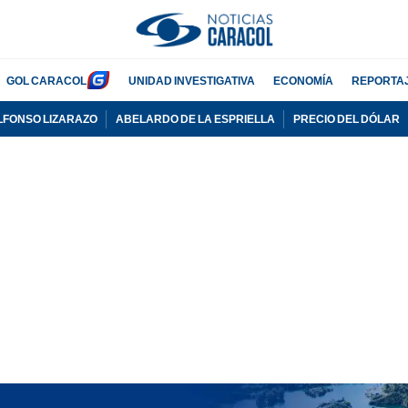
GOL CARACOL
UNIDAD INVESTIGATIVA
ECONOMÍA
REPORTA
LFONSO LIZARAZO
ABELARDO DE LA ESPRIELLA
PRECIO DEL DÓLAR
PUBLICIDAD