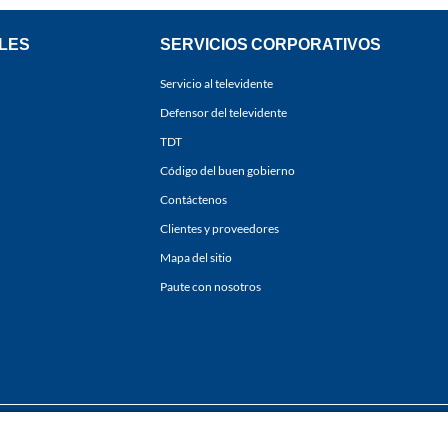
LES
SERVICIOS CORPORATIVOS
Servicio al televidente
Defensor del televidente
TDT
Código del buen gobierno
Contáctenos
Clientes y proveedores
Mapa del sitio
Paute con nosotros
ones
y
Políticas de Tratamiento de la Información
de
CARACOL TELEVISIÓN S.A.
Todo
sí como su traducción a cualquier idioma sin autorización escrita de su titular. Repro