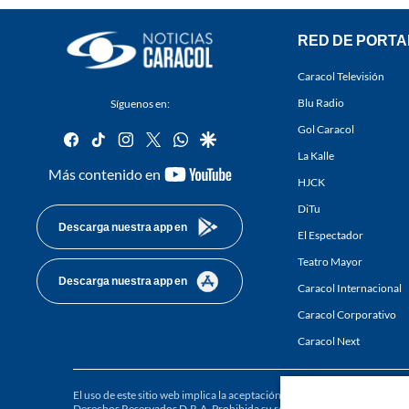
RED DE PORTA
Caracol Televisión
Blu Radio
Síguenos en:
Gol Caracol
facebook
tiktok
instagram
twitter
whatsapp
google
La Kalle
youtube-
Más contenido en
HJCK
footer
DiTu
Descarga nuestra app en
El Espectador
Teatro Mayor
Descarga nuestra app en
Caracol Internacional
Caracol Corporativo
Caracol Next
El uso de este sitio web implica la aceptación de los
Términos y condici
Derechos Reservados D.R.A. Prohibida su reproducción total o parcial, a