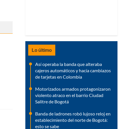
Lo último
Así operaba la banda que alteraba
cajeros automáticos y hacía cambiazos
de tarjetas en Colombia
Motorizados armados protagonizaron
violento atraco en el barrio Ciudad
Salitre de Bogotá
Banda de ladrones robó lujoso reloj en
establecimiento del norte de Bogotá:
esto se sabe