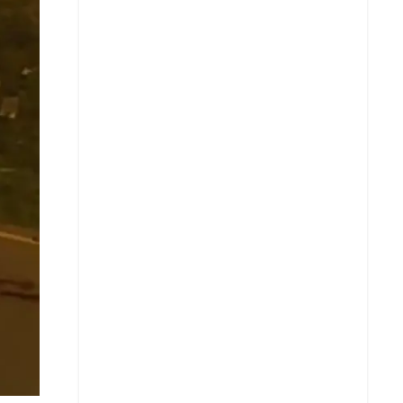
X
Whatsapp
Copiar enlace
Telegram
LinkedIn