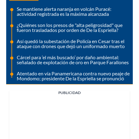
Se mantiene alerta naranja en volcán Puracé:
actividad registrada es la máxima alcanzada
¿Quiénes son los presos de "alta peligrosidad" que
fueron trasladados por orden de De la Espriella?
Así quedó la subestación de Policía en Cesar tras el
ataque con drones que dejó un uniformado muerto
Cárcel para ‘el más buscado’ por daño ambiental:
señalado de explotación de oro en Parque Farallones
Atentado en vía Panamericana contra nuevo peaje de
Mondomo; presidente De la Espriella se pronunció
PUBLICIDAD