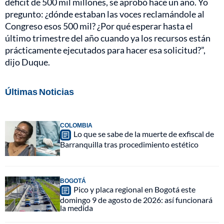
déficit de 500 mil millones, se aprobó hace un año. Yo
pregunto: ¿dónde estaban las voces reclamándole al
Congreso esos 500 mil? ¿Por qué esperar hasta el
último trimestre del año cuando ya los recursos están
prácticamente ejecutados para hacer esa solicitud?”,
dijo Duque.
Últimas Noticias
COLOMBIA
Lo que se sabe de la muerte de exfiscal de
Barranquilla tras procedimiento estético
BOGOTÁ
Pico y placa regional en Bogotá este
domingo 9 de agosto de 2026: así funcionará
la medida