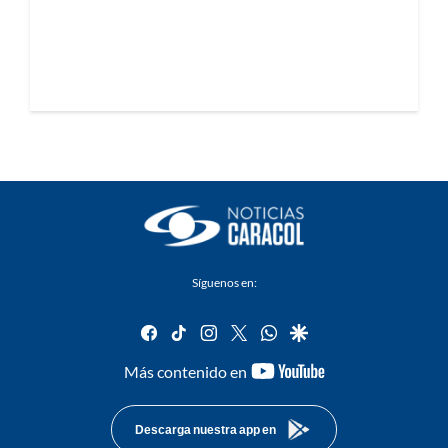
Síguenos en:
facebook
tiktok
instagram
twitter
whatsapp
google
youtube-
Más contenido en
footer
Descarga nuestra app en