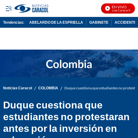
EN VIVO
Noticias Caracol En Viv
Tendencias:
ABELARDO DE LA ESPRIELLA
GABINETE
ACCIDENTE 
PUBLICIDAD
/
/
Noticias Caracol
COLOMBIA
Duque cuestiona que estudiantes no protestar
Duque cuestiona que
estudiantes no protestaran
antes por la inversión en