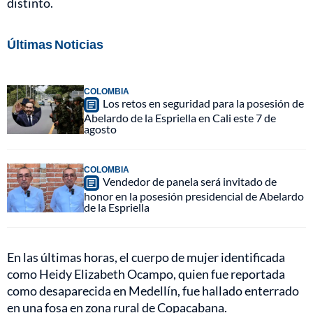
distinto.
Últimas Noticias
COLOMBIA
Los retos en seguridad para la posesión de
Abelardo de la Espriella en Cali este 7 de
agosto
COLOMBIA
Vendedor de panela será invitado de
honor en la posesión presidencial de Abelardo
de la Espriella
En las últimas horas, el cuerpo de mujer identificada
como Heidy Elizabeth Ocampo, quien fue reportada
como desaparecida en Medellín, fue hallado enterrado
en una fosa en zona rural de Copacabana.