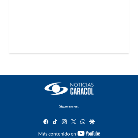
Síguenos en:
facebook
tiktok
instagram
twitter
whatsapp
google
youtube-
Más contenido en