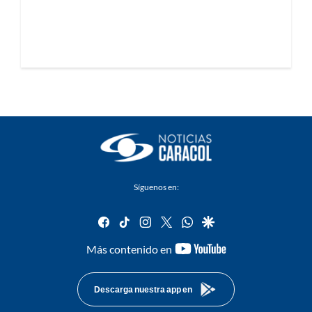
Síguenos en:
facebook
tiktok
instagram
twitter
whatsapp
google
youtube-
Más contenido en
footer
Descarga nuestra app en