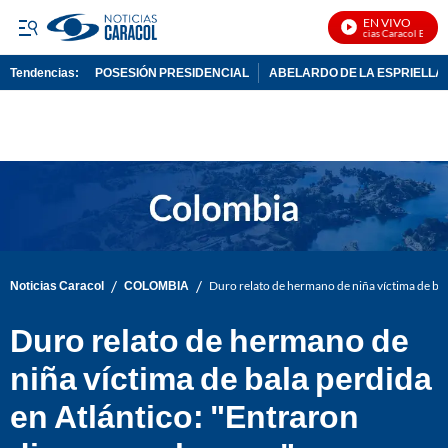
EN VIVO
Noticias Caracol En Vivo
Tendencias:
POSESIÓN PRESIDENCIAL
ABELARDO DE LA ESPRIELLA
PUBLICIDAD
/
/
Noticias Caracol
COLOMBIA
Duro relato de hermano de niña víctima de bala
Duro relato de hermano de
niña víctima de bala perdida
en Atlántico: "Entraron