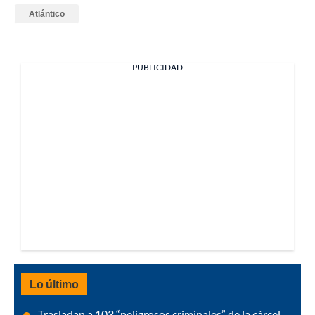
Atlántico
PUBLICIDAD
Lo último
Trasladan a 103 “peligrosos criminales” de la cárcel