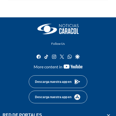
Follow Us
facebook
tiktok
instagram
twitter
whatsapp
google
youtube-
More content in
footer
Descarga nuestra app en
Descarga nuestra app en
RED DE PORTALES