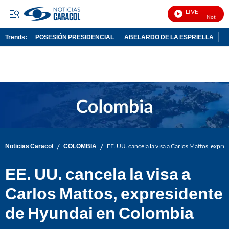
LIVE
Noticias C
Trends:
POSESIÓN PRESIDENCIAL
ABELARDO DE LA ESPRIELLA
C
ADVERTISEMENT
/
/
Noticias Caracol
COLOMBIA
EE. UU. cancela la visa a Carlos Mattos, expr
EE. UU. cancela la visa a
Carlos Mattos, expresidente
de Hyundai en Colombia