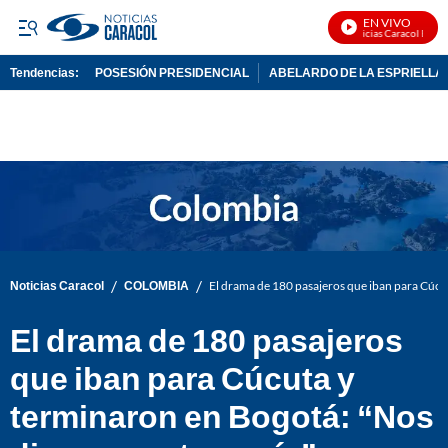
EN VIVO
Noticias Caracol En Viv
Tendencias:
POSESIÓN PRESIDENCIAL
ABELARDO DE LA ESPRIELLA
PUBLICIDAD
/
/
Noticias Caracol
COLOMBIA
El drama de 180 pasajeros que iban para Cúcu
El drama de 180 pasajeros
que iban para Cúcuta y
terminaron en Bogotá: “Nos