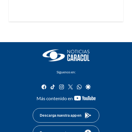
Síguenos en:
facebook
tiktok
instagram
twitter
whatsapp
google
youtube-
Más contenido en
footer
Descarga nuestra app en