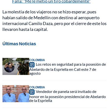
Falla: "Me le metió un tiro cobardemente"
La molestia de los viajeros no se hizo esperar, pues
habían salido de Medellín con destino al aeropuerto
internacional Camilo Daza, pero por el cierre de este los
llevaron hasta la capital.
Últimas Noticias
COLOMBIA
Los retos en seguridad para la posesión de
Abelardo de la Espriella en Cali este 7 de
agosto
COLOMBIA
Vendedor de panela será invitado de
honor en la posesión presidencial de Abelardo
de la Espriella