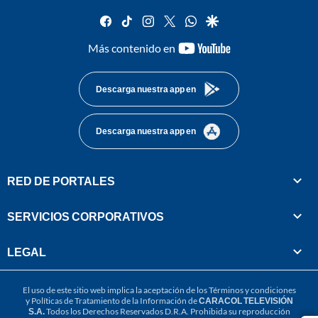
facebook
tiktok
instagram
twitter
whatsapp
google
youtube-
Más contenido en
footer
Descarga nuestra app en
Descarga nuestra app en
RED DE PORTALES
SERVICIOS CORPORATIVOS
LEGAL
El uso de este sitio web implica la aceptación de los
Términos y condiciones
y
Políticas de Tratamiento de la Información
de
CARACOL TELEVISIÓN
S.A.
Todos los Derechos Reservados D.R.A. Prohibida su reproducción