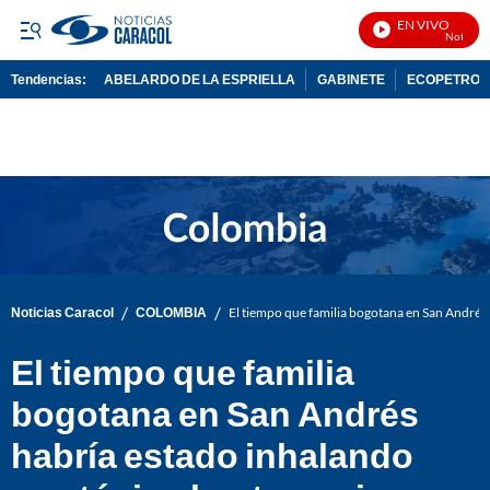
EN VIVO
Noticias C
Tendencias:
ABELARDO DE LA ESPRIELLA
GABINETE
ECOPETROL
PUBLICIDAD
/
/
Noticias Caracol
COLOMBIA
El tiempo que familia bogotana en San Andrés 
El tiempo que familia
bogotana en San Andrés
habría estado inhalando