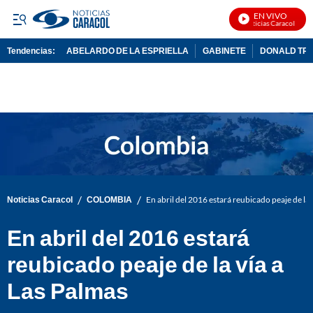
EN VIVO
Noticias Caracol En Vi
Tendencias:
ABELARDO DE LA ESPRIELLA
GABINETE
DONALD TR
PUBLICIDAD
/
/
Noticias Caracol
COLOMBIA
En abril del 2016 estará reubicado peaje de la 
En abril del 2016 estará
reubicado peaje de la vía a
Las Palmas