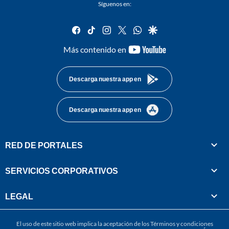
Síguenos en:
facebook
tiktok
instagram
twitter
whatsapp
google
youtube-
Más contenido en
footer
Descarga nuestra app en
Descarga nuestra app en
RED DE PORTALES
SERVICIOS CORPORATIVOS
LEGAL
El uso de este sitio web implica la aceptación de los
Términos y condiciones