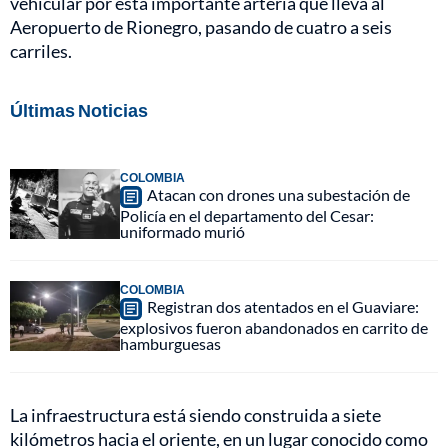
vehicular por esta importante artería que lleva al
Aeropuerto de Rionegro, pasando de cuatro a seis
carriles.
Últimas Noticias
COLOMBIA
Atacan con drones una subestación de
Policía en el departamento del Cesar:
uniformado murió
COLOMBIA
Registran dos atentados en el Guaviare:
explosivos fueron abandonados en carrito de
hamburguesas
La infraestructura está siendo construida a siete
kilómetros hacia el oriente, en un lugar conocido como