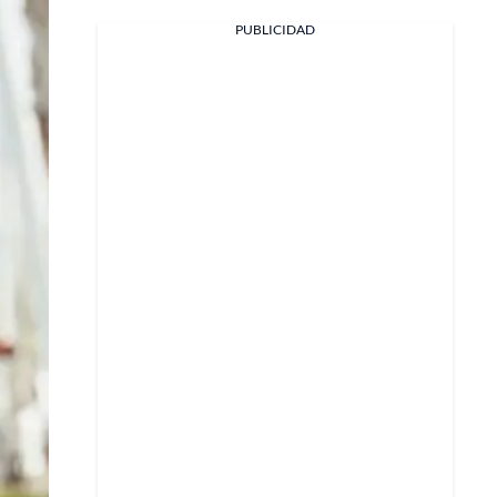
PUBLICIDAD
Facebook
X
Whatsapp
Copiar enlace
Telegram
LinkedIn