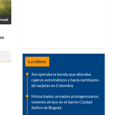
Freepik
ien
Lo último
Así operaba la banda que alteraba
cajeros automáticos y hacía cambiazos
de tarjetas en Colombia
Motorizados armados protagonizaron
violento atraco en el barrio Ciudad
Salitre de Bogotá