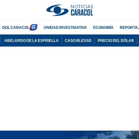
GOL CARACOL
UNIDAD INVESTIGATIVA
ECONOMÍA
REPORTA
ABELARDO DE LA ESPRIELLA
CASO BLESSD
PRECIO DEL DÓLAR
PUBLICIDAD