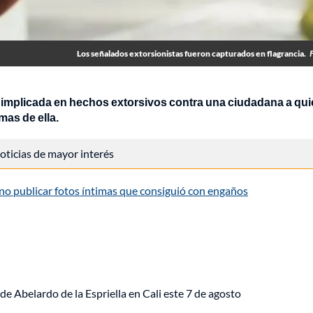
Los señalados extorsionistas fueron capturados en flagrancia.
 implicada en hechos extorsivos contra una ciudadana a qu
mas de ella.
 noticias de mayor interés
no publicar fotos íntimas que consiguió con engaños
de Abelardo de la Espriella en Cali este 7 de agosto