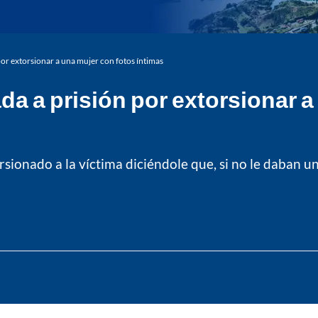
por extorsionar a una mujer con fotos íntimas
da a prisión por extorsionar 
orsionado a la víctima diciéndole que, si no le daban 