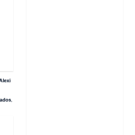
Alexi
cados
,