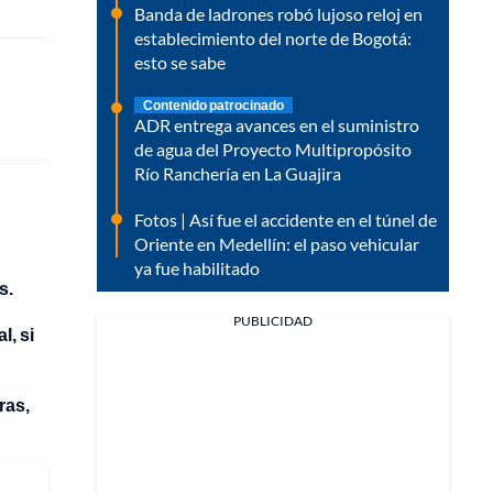
Banda de ladrones robó lujoso reloj en
establecimiento del norte de Bogotá:
esto se sabe
Contenido patrocinado
ADR entrega avances en el suministro
de agua del Proyecto Multipropósito
Río Ranchería en La Guajira
Fotos | Así fue el accidente en el túnel de
Oriente en Medellín: el paso vehicular
ya fue habilitado
s.
PUBLICIDAD
l, si
ras,