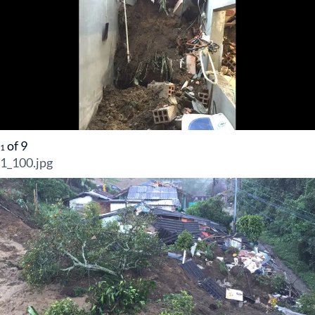
of
9
1
1_100.jpg