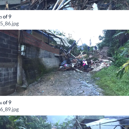
of
9
5
5_86.jpg
of
9
6
6_89.jpg