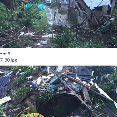
of
9
7
7_80.jpg