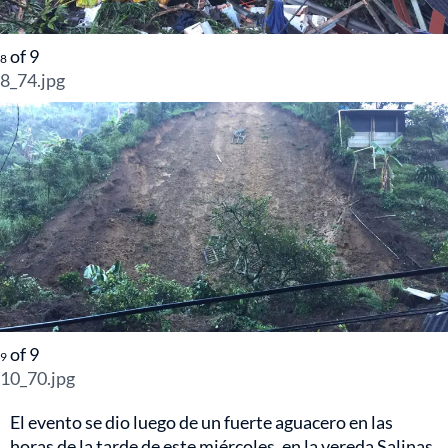
of
9
8
8_74.jpg
of
9
9
10_70.jpg
El evento se dio luego de un fuerte aguacero en las
horas de la tarde de este miércoles, en la vereda Salinas.