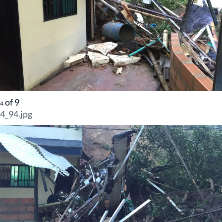
of
9
4
4_94.jpg