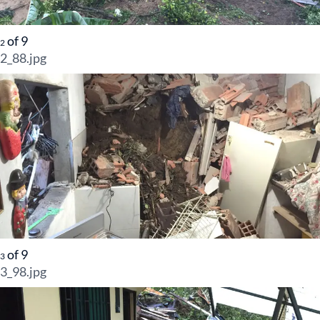
of
9
2
2_88.jpg
of
9
3
3_98.jpg