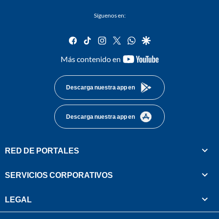
Síguenos en:
facebook
tiktok
instagram
twitter
whatsapp
google
youtube-
Más contenido en
footer
Descarga nuestra app en
Descarga nuestra app en
RED DE PORTALES
SERVICIOS CORPORATIVOS
LEGAL