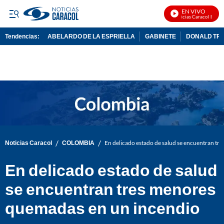
EN VIVO
Noticias Caracol En Viv
Tendencias:
ABELARDO DE LA ESPRIELLA
GABINETE
DONALD TR
PUBLICIDAD
/
/
Noticias Caracol
COLOMBIA
En delicado estado de salud se encuentran t
En delicado estado de salud
se encuentran tres menores
quemadas en un incendio