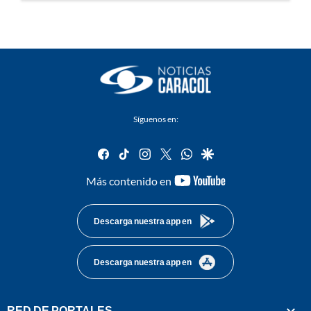
Síguenos en:
facebook
tiktok
instagram
twitter
whatsapp
google
youtube-
Más contenido en
footer
Descarga nuestra app en
Descarga nuestra app en
RED DE PORTALES