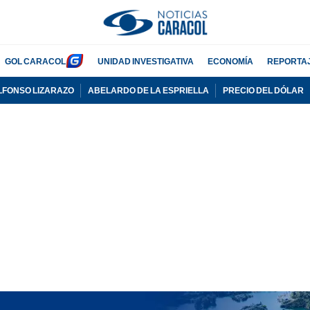
GOL CARACOL
UNIDAD INVESTIGATIVA
ECONOMÍA
REPORTA
LFONSO LIZARAZO
ABELARDO DE LA ESPRIELLA
PRECIO DEL DÓLAR
PUBLICIDAD