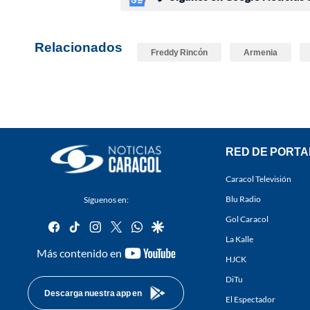
Relacionados
Freddy Rincón
Armenia
RED DE PORTA
Caracol Televisión
Blu Radio
Síguenos en:
Gol Caracol
facebook
tiktok
instagram
twitter
whatsapp
google
La Kalle
youtube-
Más contenido en
HJCK
footer
DiTu
Descarga nuestra app en
El Espectador