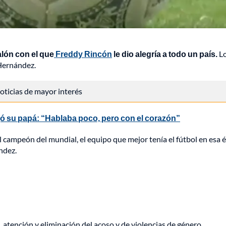
alón con el que
Freddy Rincón
le dio alegría a todo un país.
L
Hernández.
 noticias de mayor interés
jó su papá: “Hablaba poco, pero con el corazón”
 campeón del mundial, el equipo que mejor tenía el fútbol en esa 
ndez.
, atención y eliminación del acoso y de violencias de género