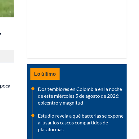
o
Lo último
época
Dos temblores en Colombia en la noche
de este miércoles 5 de agosto de 2026:
epicentro y magnitud
Estudio revela a qué bacterias se expone
al usar los cascos compartidos de
plataformas