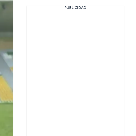
Facebook
PUBLICIDAD
X
Whatsapp
Copiar enlace
Telegram
LinkedIn