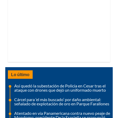
Lo último
Así quedó la subestación de Policía en Cesar tras el
ataque con drones que dejó un uniformado muerto
Cárcel para ‘el más buscado’ por daño ambiental:
señalado de explotación de oro en Parque Farallones
Atentado en vía Panamericana contra nuevo peaje de
Mondomo; presidente De la Espriella se pronunció