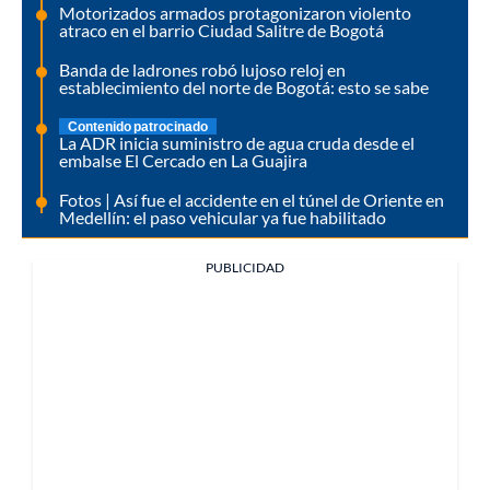
Motorizados armados protagonizaron violento
atraco en el barrio Ciudad Salitre de Bogotá
Banda de ladrones robó lujoso reloj en
establecimiento del norte de Bogotá: esto se sabe
Contenido patrocinado
La ADR inicia suministro de agua cruda desde el
embalse El Cercado en La Guajira
Fotos | Así fue el accidente en el túnel de Oriente en
Medellín: el paso vehicular ya fue habilitado
PUBLICIDAD