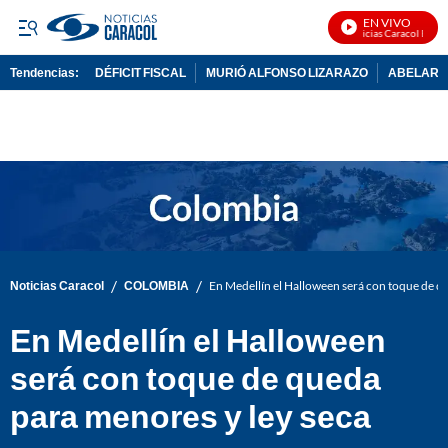
EN VIVO
Noticias Caracol En Viv
Tendencias:
DÉFICIT FISCAL
MURIÓ ALFONSO LIZARAZO
ABELARDO
PUBLICIDAD
/
/
Noticias Caracol
COLOMBIA
En Medellín el Halloween será con toque de q
En Medellín el Halloween
será con toque de queda
para menores y ley seca