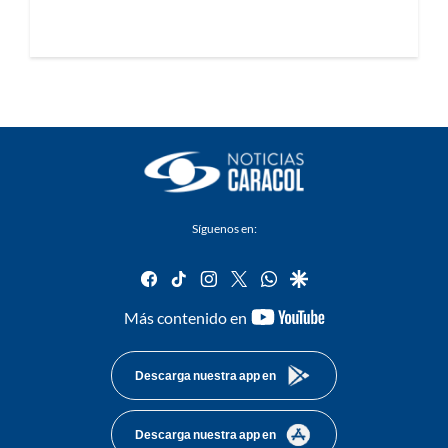
Síguenos en:
facebook
tiktok
instagram
twitter
whatsapp
google
youtube-
Más contenido en
footer
Descarga nuestra app en
Descarga nuestra app en