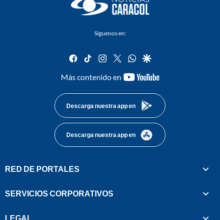
Síguenos en:
facebook
tiktok
instagram
twitter
whatsapp
google
youtube-
Más contenido en
footer
Descarga nuestra app en
Descarga nuestra app en
RED DE PORTALES
SERVICIOS CORPORATIVOS
LEGAL