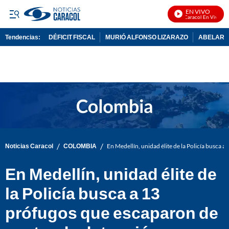
EN VIVO
Noticias Caracol En Vivo
Tendencias:
DÉFICIT FISCAL
MURIÓ ALFONSO LIZARAZO
ABELARDO
PUBLICIDAD
/
/
Noticias Caracol
COLOMBIA
En Medellín, unidad élite de la Policía busca
En Medellín, unidad élite de
la Policía busca a 13
prófugos que escaparon de