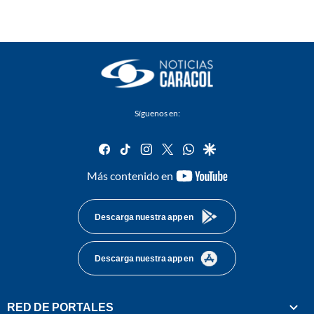
Síguenos en:
facebook
tiktok
instagram
twitter
whatsapp
google
youtube-
Más contenido en
footer
Descarga nuestra app en
Descarga nuestra app en
RED DE PORTALES