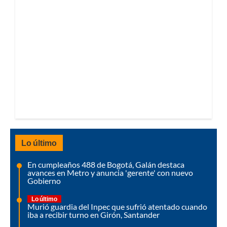
Lo último
En cumpleaños 488 de Bogotá, Galán destaca
avances en Metro y anuncia 'gerente' con nuevo
Gobierno
Lo último
Murió guardia del Inpec que sufrió atentado cuando
iba a recibir turno en Girón, Santander