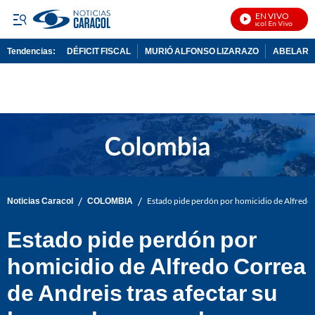
EN VIVO
Noticias Caracol En Vivo
Tendencias:
DÉFICIT FISCAL
MURIÓ ALFONSO LIZARAZO
ABELARDO
PUBLICIDAD
/
/
Noticias Caracol
COLOMBIA
Estado pide perdón por homicidio de Alfredo 
Estado pide perdón por
homicidio de Alfredo Correa
de Andreis tras afectar su