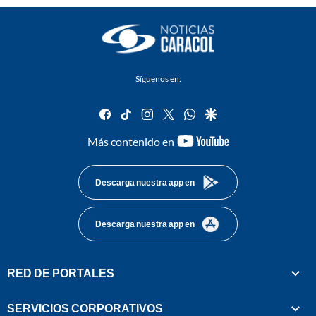
Síguenos en:
facebook
tiktok
instagram
twitter
whatsapp
google
youtube-
Más contenido en
footer
Descarga nuestra app en
Descarga nuestra app en
RED DE PORTALES
SERVICIOS CORPORATIVOS