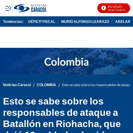
EN VIVO
Noticias Caracol En Viv
Tendencias:
DÉFICIT FISCAL
MURIÓ ALFONSO LIZARAZO
ABELARDO
PUBLICIDAD
/
/
Noticias Caracol
COLOMBIA
Esto se sabe sobre los responsables de ataque
Esto se sabe sobre los
responsables de ataque a
Batallón en Riohacha, que