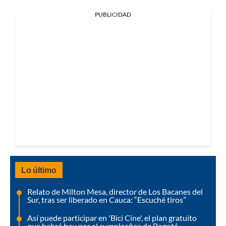
PUBLICIDAD
Lo último
Relato de Milton Mesa, director de Los Bacanes del
Sur, tras ser liberado en Cauca: “Escuché tiros”
Así puede participar en 'Bici Cine', el plan gratuito
que habrá hoy por el cumpleaños de Bogotá