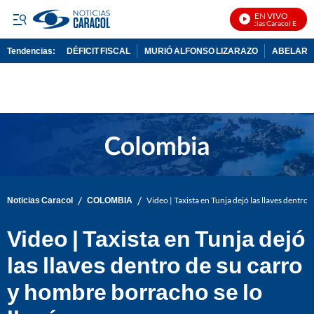
EN VIVO
Noticias Caracol En Vivo
Tendencias:
DÉFICIT FISCAL
MURIÓ ALFONSO LIZARAZO
ABELARDO
PUBLICIDAD
/
/
Noticias Caracol
COLOMBIA
Video | Taxista en Tunja dejó las llaves dentro
Video | Taxista en Tunja dejó
las llaves dentro de su carro
y hombre borracho se lo