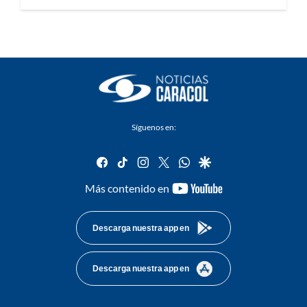
Síguenos en:
facebook
tiktok
instagram
twitter
whatsapp
google
youtube-
Más contenido en
footer
Descarga nuestra app en
Descarga nuestra app en