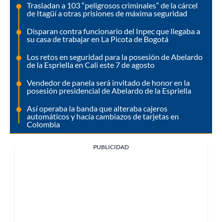
Trasladan a 103 “peligrosos criminales” de la cárcel
de Itagüí a otras prisiones de máxima seguridad
Disparan contra funcionario del Inpec que llegaba a
su casa de trabajar en La Picota de Bogotá
Los retos en seguridad para la posesión de Abelardo
de la Espriella en Cali este 7 de agosto
Vendedor de panela será invitado de honor en la
posesión presidencial de Abelardo de la Espriella
Así operaba la banda que alteraba cajeros
automáticos y hacía cambiazos de tarjetas en
Colombia
PUBLICIDAD