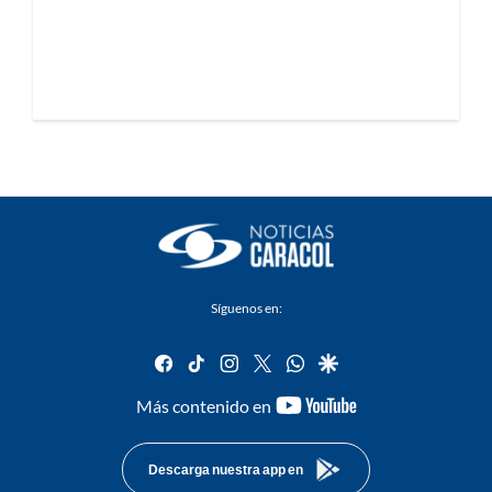
Síguenos en:
facebook
tiktok
instagram
twitter
whatsapp
google
youtube-
Más contenido en
footer
Descarga nuestra app en