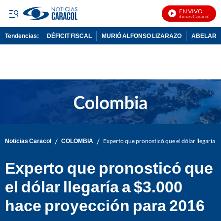
EN VIVO
Noticias Caracol En V
Tendencias:
DÉFICIT FISCAL
MURIÓ ALFONSO LIZARAZO
ABELARDO
PUBLICIDAD
/
/
Noticias Caracol
COLOMBIA
Experto que pronosticó que el dólar llegaría
Experto que pronosticó que
el dólar llegaría a $3.000
hace proyección para 2016