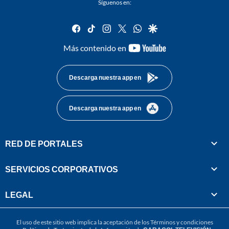
Síguenos en:
facebook
tiktok
instagram
twitter
whatsapp
google
youtube-
Más contenido en
footer
Descarga nuestra app en
Descarga nuestra app en
RED DE PORTALES
SERVICIOS CORPORATIVOS
LEGAL
El uso de este sitio web implica la aceptación de los
Términos y condiciones