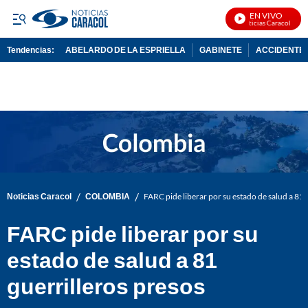
EN VIVO
Noticias Caracol En Vi
Tendencias:
ABELARDO DE LA ESPRIELLA
GABINETE
ACCIDENTE 
PUBLICIDAD
/
/
Noticias Caracol
COLOMBIA
FARC pide liberar por su estado de salud a 81 
FARC pide liberar por su
estado de salud a 81
guerrilleros presos